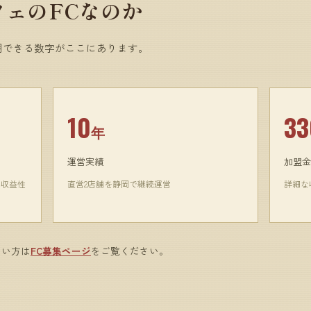
ェのFCなのか
明できる数字がここにあります。
10
33
年
運営実績
加盟金
い収益性
直営2店舗を静岡で継続運営
詳細な
たい方は
FC募集ページ
をご覧ください。