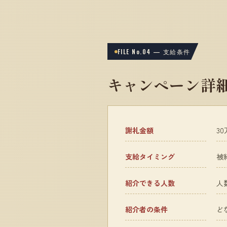
FILE No.04 — 支給条件
キャンペーン詳
謝礼金額
3
支給タイミング
被
紹介できる人数
人
紹介者の条件
ど