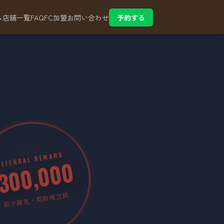
ム
店舗一覧
FAQ
FC加盟
お問い合わせ
予約する
REFERRAL REWARD
300,000
紹介謝礼・契約成立時