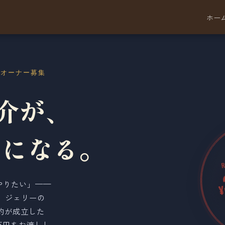
ホー
C 加盟オーナー募集
介が、
円
になる。
やりたい」——
¥
 ジェリーの
約が成立した
万円をお渡しし