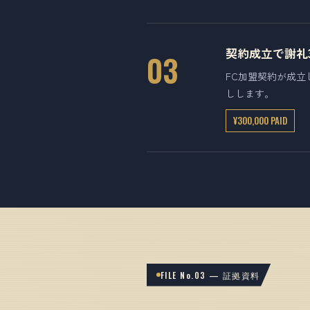
契約成立で謝礼
03
FC加盟契約が成立
しします。
¥300,000 PAID
FILE No.03 — 証拠資料